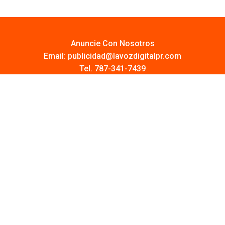
Anuncie Con Nosotros
Email:
publicidad@lavozdigitalpr.com
Tel. 787-341-7439
¿Quieres promocionar tu proyecto?
Haz Click AQUÍ
Y conoce todas las opciones disponibles
Comuníquese:
noticias@lavozdigitalpr.com
© 2025 – Todos los derechos reservados
lavozdigitalpr.com