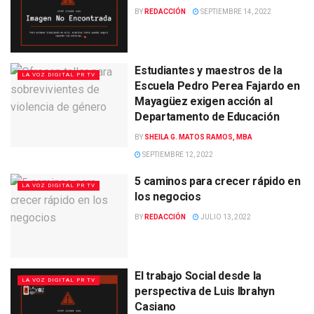
BY
REDACCIÓN
SEPTIEMBRE 14, 2022
Estudiantes y maestros de la
LA VOZ DIGITAL PR TV
Escuela Pedro Perea Fajardo en
Mayagüez exigen acción al
Departamento de Educación
BY
SHEILA G. MATOS RAMOS, MBA
SEPTIEMBRE 12, 2022
5 caminos para crecer rápido en
LA VOZ DIGITAL PR TV
los negocios
BY
REDACCIÓN
JULIO 13, 2022
El trabajo Social desde la
LA VOZ DIGITAL PR TV
perspectiva de Luis Ibrahyn
Casiano