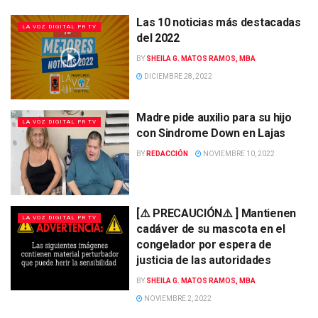
Las 10 noticias más destacadas
LA VOZ DIGITAL PR TV
del 2022
BY
SHEILA G. MATOS RAMOS, MBA
DICIEMBRE 28, 2022
Madre pide auxilio para su hijo
LA VOZ DIGITAL PR TV
con Sindrome Down en Lajas
BY
REDACCIÓN
NOVIEMBRE 10, 2022
[⚠️ PRECAUCIÓN⚠️ ] Mantienen
LA VOZ DIGITAL PR TV
cadáver de su mascota en el
congelador por espera de
justicia de las autoridades
BY
SHEILA G. MATOS RAMOS, MBA
NOVIEMBRE 2, 2022