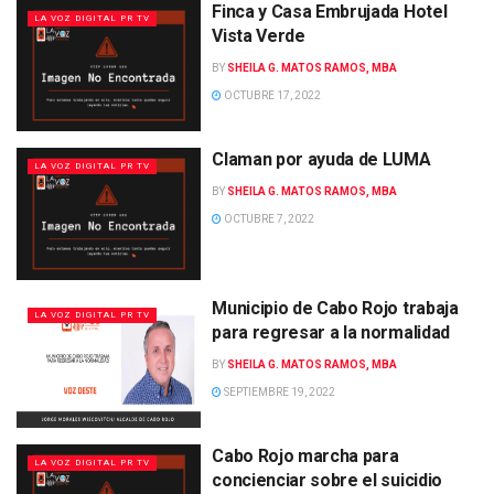
Finca y Casa Embrujada Hotel
LA VOZ DIGITAL PR TV
Vista Verde
BY
SHEILA G. MATOS RAMOS, MBA
OCTUBRE 17, 2022
Claman por ayuda de LUMA
LA VOZ DIGITAL PR TV
BY
SHEILA G. MATOS RAMOS, MBA
OCTUBRE 7, 2022
Municipio de Cabo Rojo trabaja
LA VOZ DIGITAL PR TV
para regresar a la normalidad
BY
SHEILA G. MATOS RAMOS, MBA
SEPTIEMBRE 19, 2022
Cabo Rojo marcha para
LA VOZ DIGITAL PR TV
concienciar sobre el suicidio