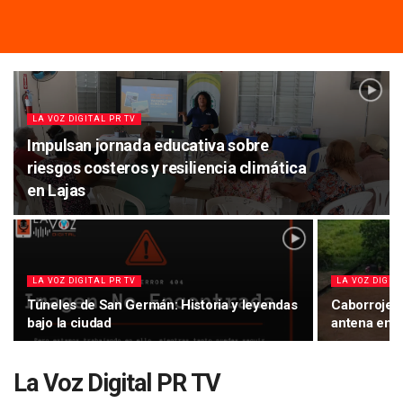
LA VOZ DIGITAL PR TV
Impulsan jornada educativa sobre
riesgos costeros y resiliencia climática
en Lajas
LA VOZ DIGITAL PR TV
LA VOZ DIGIT
Túneles de San Germán: Historia y leyendas
Caborrojeño
bajo la ciudad
antena en 
La Voz Digital PR TV