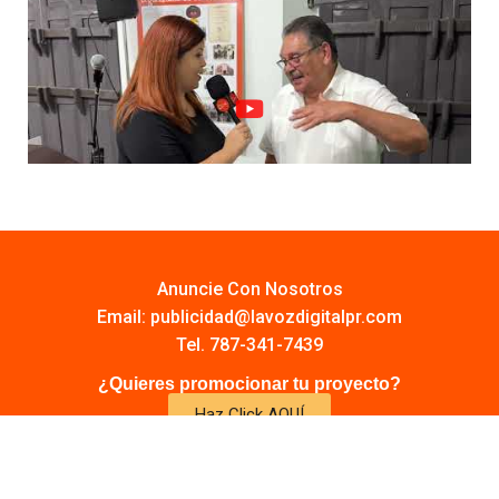
Anuncie Con Nosotros
Email:
publicidad@lavozdigitalpr.com
Tel. 787-341-7439
¿Quieres promocionar tu proyecto?
Haz Click AQUÍ
Y conoce todas las opciones disponibles
Comuníquese: