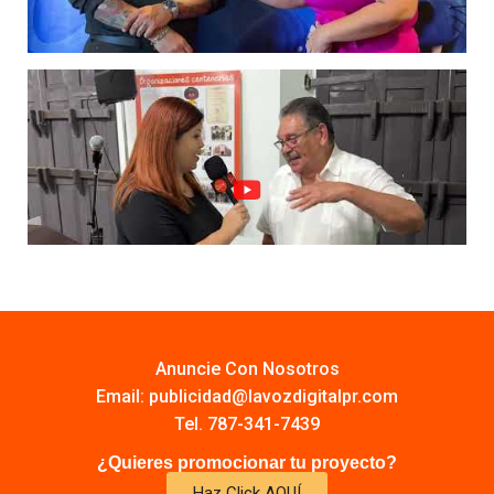
Anuncie Con Nosotros
Email:
publicidad@lavozdigitalpr.com
Tel. 787-341-7439
¿Quieres promocionar tu proyecto?
Haz Click AQUÍ