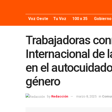
Voz Oeste
Tu Voz
100 x 35
Gobierno
Trabajadoras co
Internacional de 
en el autocuidado 
género
by
Redacción
marzo 8, 2025
in
Comu