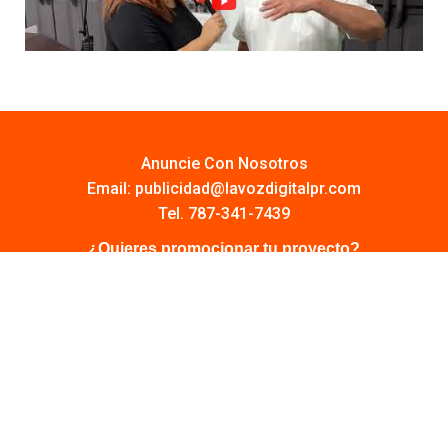
Anuncie Con Nosotros
Email:
publicidad@lavozdigitalpr.com
Tel. 787-341-7439
¿Quieres promocionar tu proyecto?
Haz Click AQUÍ
Y conoce todas las opciones disponibles
Comuníquese:
noticias@lavozdigitalpr.com
© 2025 – Todos los derechos reservados
lavozdigitalpr.com