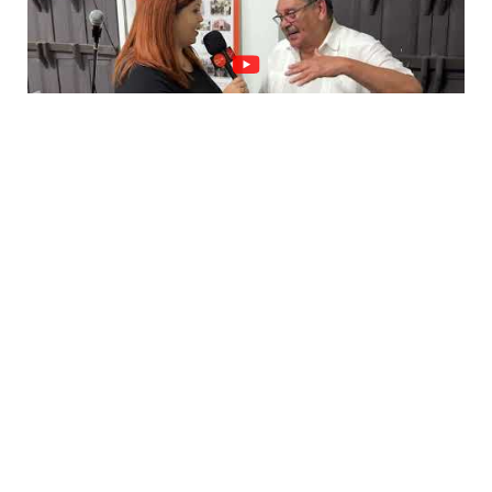
Anuncie Con Nosotros
Email:
publicidad@lavozdigitalpr.com
Tel. 787-341-7439
¿Quieres promocionar tu proyecto?
Haz Click AQUÍ
Y conoce todas las opciones disponibles
Comuníquese:
noticias@lavozdigitalpr.com