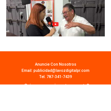
Anuncie Con Nosotros
Email:
publicidad@lavozdigitalpr.com
Tel. 787-341-7439
¿Quieres promocionar tu proyecto?
Haz Click AQUÍ
Y conoce todas las opciones disponibles
Comuníquese: