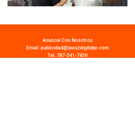
Anuncie Con Nosotros
Email:
publicidad@lavozdigitalpr.com
Tel. 787-341-7439
¿Quieres promocionar tu proyecto?
Haz Click AQUÍ
Y conoce todas las opciones disponibles
Comuníquese:
noticias@lavozdigitalpr.com
© 2025 – Todos los derechos reservados
lavozdigitalpr.com