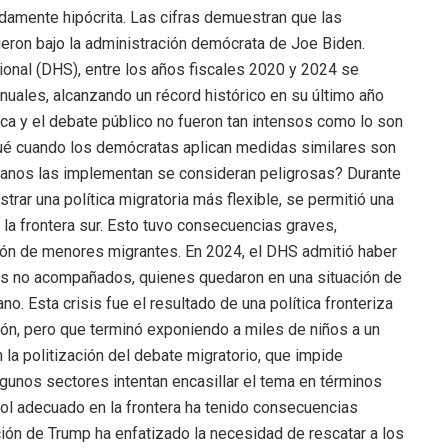
damente hipócrita. Las cifras demuestran que las
eron bajo la administración demócrata de Joe Biden.
nal (DHS), entre los años fiscales 2020 y 2024 se
uales, alcanzando un récord histórico en su último año
ica y el debate público no fueron tan intensos como lo son
 qué cuando los demócratas aplican medidas similares son
canos las implementan se consideran peligrosas? Durante
trar una política migratoria más flexible, se permitió una
 la frontera sur. Esto tuvo consecuencias graves,
ión de menores migrantes. En 2024, el DHS admitió haber
es no acompañados, quienes quedaron en una situación de
ano. Esta crisis fue el resultado de una política fronteriza
ión, pero que terminó exponiendo a miles de niños a un
n la politización del debate migratorio, que impide
lgunos sectores intentan encasillar el tema en términos
trol adecuado en la frontera ha tenido consecuencias
ión de Trump ha enfatizado la necesidad de rescatar a los