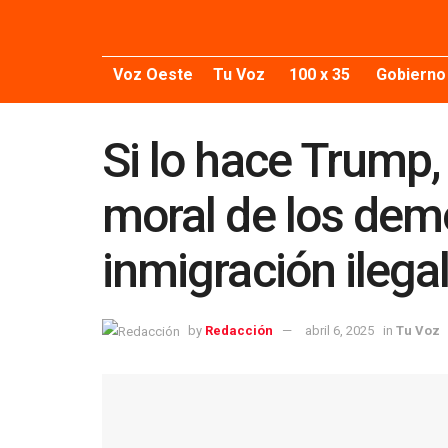
Voz Oeste
Tu Voz
100 x 35
Gobierno
Si lo hace Trump, 
moral de los demó
inmigración ilega
by
Redacción
abril 6, 2025
in
Tu Voz