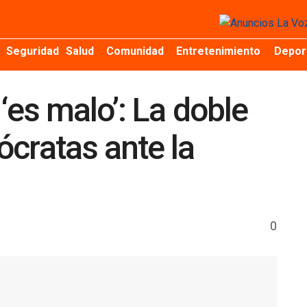
Seguridad
Salud
Comunidad
Entretenimiento
Depor
‘es malo’: La doble
cratas ante la
l
0