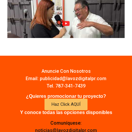
Anuncie Con Nosotros
Email:
publicidad@lavozdigitalpr.com
Tel. 787-341-7439
¿Quieres promocionar tu proyecto?
Haz Click AQUÍ
Y conoce todas las opciones disponibles
Comuníquese:
noticias@lavozdigitalpr.com