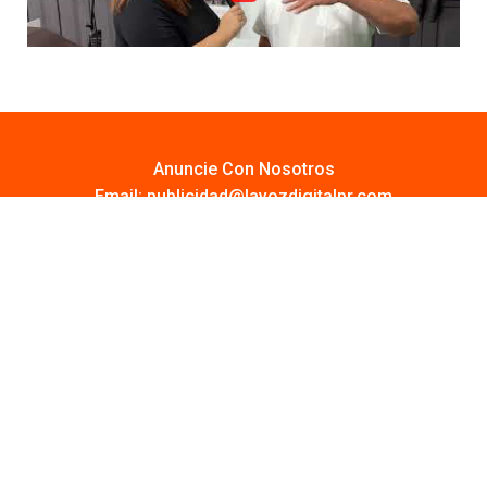
Anuncie Con Nosotros
Email:
publicidad@lavozdigitalpr.com
Tel. 787-341-7439
¿Quieres promocionar tu proyecto?
Haz Click AQUÍ
Y conoce todas las opciones disponibles
Comuníquese:
noticias@lavozdigitalpr.com
© 2025 – Todos los derechos reservados
lavozdigitalpr.com