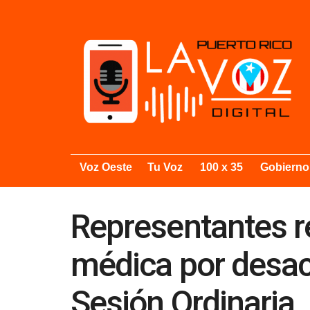
Voz Oeste
Tu Voz
100 x 35
Gobierno
Representantes r
médica por desa
Sesión Ordinaria