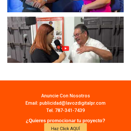
Anuncie Con Nosotros
Email:
publicidad@lavozdigitalpr.com
Tel. 787-341-7439
¿Quieres promocionar tu proyecto?
Haz Click AQUÍ