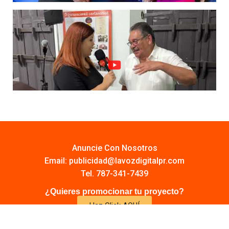
Anuncie Con Nosotros
Email:
publicidad@lavozdigitalpr.com
Tel. 787-341-7439
¿Quieres promocionar tu proyecto?
Haz Click AQUÍ
Y conoce todas las opciones disponibles