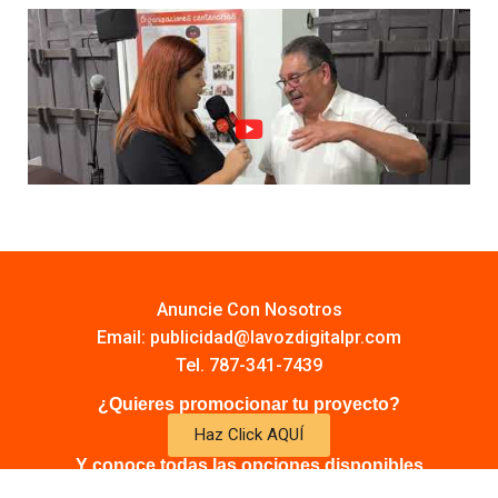
Anuncie Con Nosotros
Email:
publicidad@lavozdigitalpr.com
Tel. 787-341-7439
¿Quieres promocionar tu proyecto?
Haz Click AQUÍ
Y conoce todas las opciones disponibles