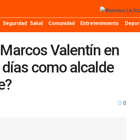
Seguridad
Salud
Comunidad
Entretenimiento
Depor
 Marcos Valentín en
 días como alcalde
e?
0