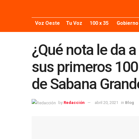
Voz Oeste
Tu Voz
100 x 35
Gobierno
¿Qué nota le da a
sus primeros 100
de Sabana Grand
by
Redacción
abril 20, 2021
in
Blog