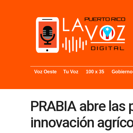
Voz Oeste
Tu Voz
100 x 35
Gobierno
PRABIA abre las p
innovación agríco