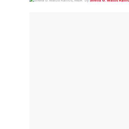
by
Sheila G. Matos Ram