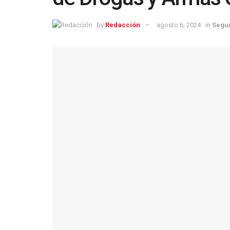
by
Redacción
agosto 6, 2024
in
Segu