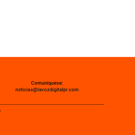
Comuníquese:
noticias@lavozdigitalpr.com
m