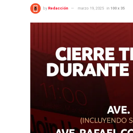
by
Redacción
marzo 19, 2025
in
100 x 35