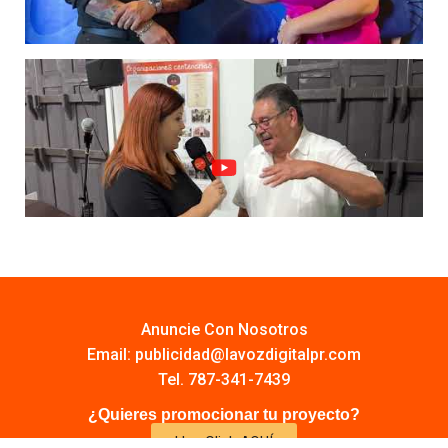
Anuncie Con Nosotros
Email:
publicidad@lavozdigitalpr.com
Tel. 787-341-7439
¿Quieres promocionar tu proyecto?
Haz Click AQUÍ