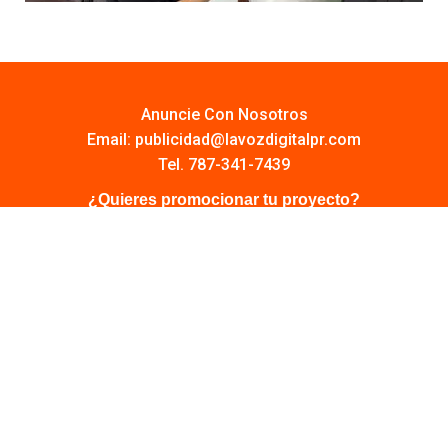
Anuncie Con Nosotros
Email:
publicidad@lavozdigitalpr.com
Tel. 787-341-7439
¿Quieres promocionar tu proyecto?
Haz Click AQUÍ
Y conoce todas las opciones disponibles
Comuníquese:
noticias@lavozdigitalpr.com
© 2025 – Todos los derechos reservados
lavozdigitalpr.com