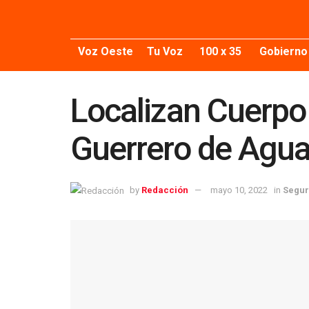
Voz Oeste
Tu Voz
100 x 35
Gobierno
Localizan Cuerpo
Guerrero de Agu
by
Redacción
mayo 10, 2022
in
Segur