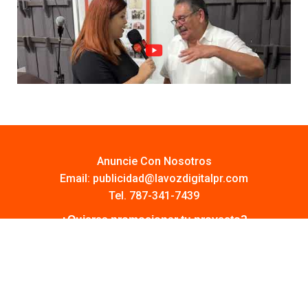
Anuncie Con Nosotros
Email:
publicidad@lavozdigitalpr.com
Tel. 787-341-7439
¿Quieres promocionar tu proyecto?
Haz Click AQUÍ
Y conoce todas las opciones disponibles
Comuníquese:
noticias@lavozdigitalpr.com