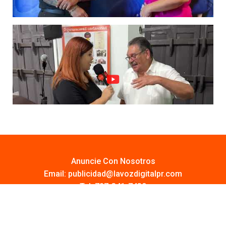
Anuncie Con Nosotros
Email:
publicidad@lavozdigitalpr.com
Tel. 787-341-7439
¿Quieres promocionar tu proyecto?
Haz Click AQUÍ