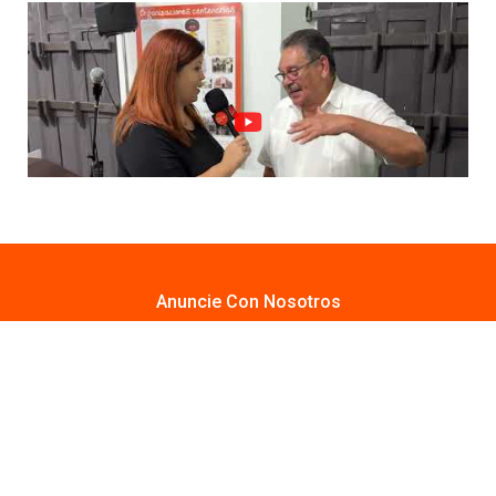
Anuncie Con Nosotros
Email:
publicidad@lavozdigitalpr.com
Tel. 787-341-7439
¿Quieres promocionar tu proyecto?
Haz Click AQUÍ
Y conoce todas las opciones disponibles