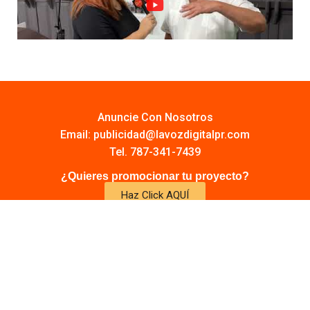
Anuncie Con Nosotros
Email:
publicidad@lavozdigitalpr.com
Tel. 787-341-7439
¿Quieres promocionar tu proyecto?
Haz Click AQUÍ
Y conoce todas las opciones disponibles
Comuníquese:
noticias@lavozdigitalpr.com
© 2025 – Todos los derechos reservados
lavozdigitalpr.com