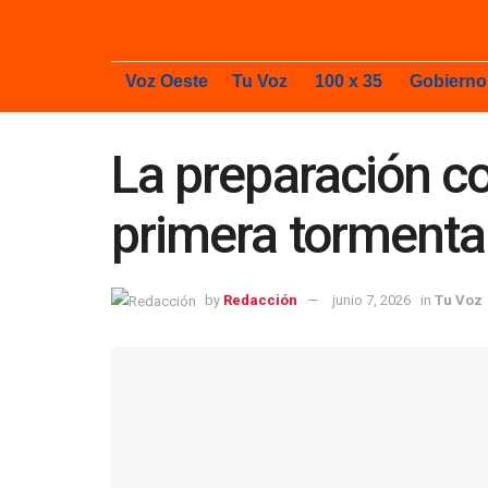
Voz Oeste
Tu Voz
100 x 35
Gobierno
La preparación c
primera tormenta
by
Redacción
junio 7, 2026
in
Tu Voz