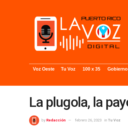
Voz Oeste
Tu Voz
100 x 35
Gobierno
La plugola, la pay
by
Redacción
febrero 26, 2023
in
Tu Voz