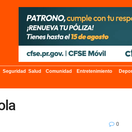
Seguridad
Salud
Comunidad
Entretenimiento
Depor
ola
0