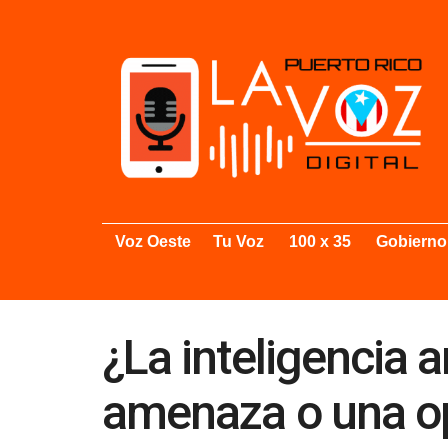
Voz Oeste
Tu Voz
100 x 35
Gobierno
¿La inteligencia ar
amenaza o una op