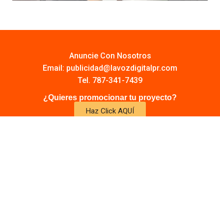
Anuncie Con Nosotros
Email:
publicidad@lavozdigitalpr.com
Tel. 787-341-7439
¿Quieres promocionar tu proyecto?
Haz Click AQUÍ
Y conoce todas las opciones disponibles
Comuníquese:
noticias@lavozdigitalpr.com
© 2025 – Todos los derechos reservados
lavozdigitalpr.com