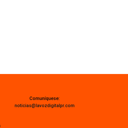
Comuníquese:
noticias@lavozdigitalpr.com
m