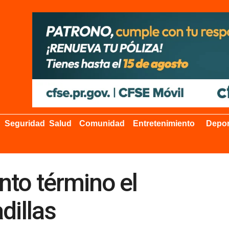
Seguridad
Salud
Comunidad
Entretenimiento
Depor
nto término el
dillas