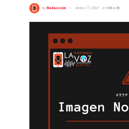
by
Redacción
enero 17, 2021
in
100 x 35