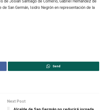
es de Josian Santiago de Comerío, Gabriel Hernández de
e de San Germán, Isidro Negrón en representación de la
Send
Next Post
Alcalde de San Germán no reducirá jornada