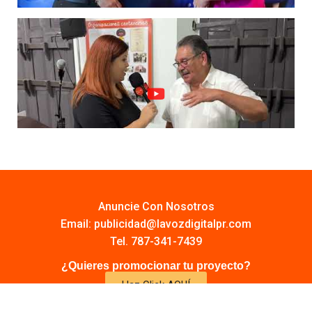
Anuncie Con Nosotros
Email:
publicidad@lavozdigitalpr.com
Tel. 787-341-7439
¿Quieres promocionar tu proyecto?
Haz Click AQUÍ
Y conoce todas las opciones disponibles