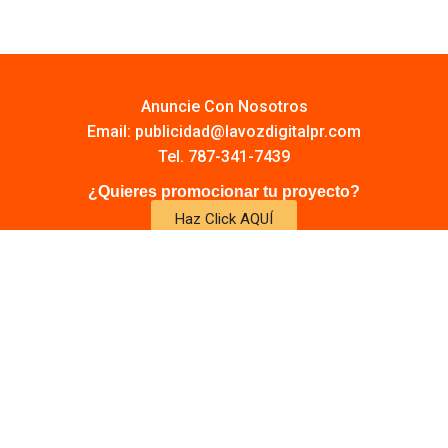
Anuncie Con Nosotros
Email:
publicidad@lavozdigitalpr.com
Tel. 787-341-7439
¿Quieres promocionar tu proyecto?
Haz Click AQUÍ
Y conoce todas las opciones disponibles
Comuníquese:
noticias@lavozdigitalpr.com
© 2025 – Todos los derechos reservados
lavozdigitalpr.com