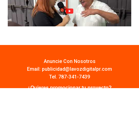
Anuncie Con Nosotros
Email:
publicidad@lavozdigitalpr.com
Tel. 787-341-7439
¿Quieres promocionar tu proyecto?
Haz Click AQUÍ
Y conoce todas las opciones disponibles
Comuníquese:
noticias@lavozdigitalpr.com
© 2025 – Todos los derechos reservados