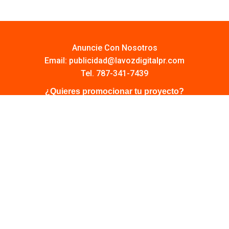
Anuncie Con Nosotros
Email:
publicidad@lavozdigitalpr.com
Tel. 787-341-7439
¿Quieres promocionar tu proyecto?
Haz Click AQUÍ
Y conoce todas las opciones disponibles
Comuníquese:
noticias@lavozdigitalpr.com
© 2025 – Todos los derechos reservados
lavozdigitalpr.com