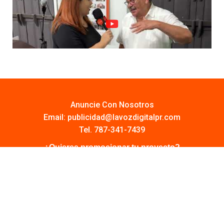
Anuncie Con Nosotros
Email:
publicidad@lavozdigitalpr.com
Tel. 787-341-7439
¿Quieres promocionar tu proyecto?
Haz Click AQUÍ
Y conoce todas las opciones disponibles
Comuníquese:
noticias@lavozdigitalpr.com
© 2025 – Todos los derechos reservados