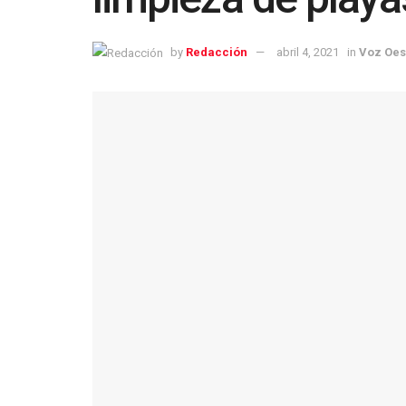
by
Redacción
abril 4, 2021
in
Voz Oes