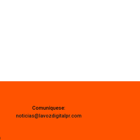
Comuníquese:
noticias@lavozdigitalpr.com
m