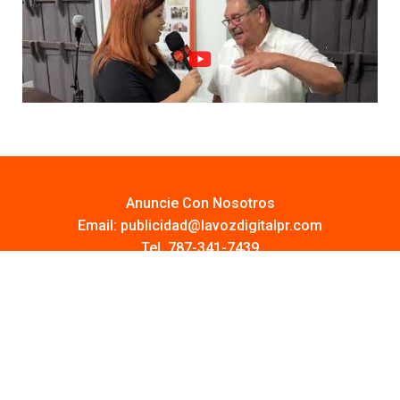
Anuncie Con Nosotros
Email:
publicidad@lavozdigitalpr.com
Tel. 787-341-7439
¿Quieres promocionar tu proyecto?
Haz Click AQUÍ
Y conoce todas las opciones disponibles
Comuníquese:
noticias@lavozdigitalpr.com