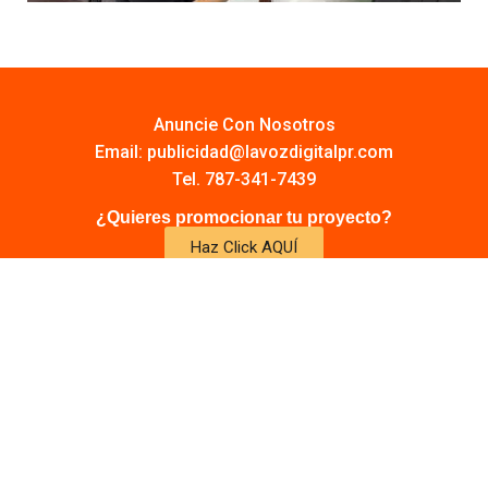
Anuncie Con Nosotros
Email:
publicidad@lavozdigitalpr.com
Tel. 787-341-7439
¿Quieres promocionar tu proyecto?
Haz Click AQUÍ
Y conoce todas las opciones disponibles
Comuníquese:
noticias@lavozdigitalpr.com
© 2025 – Todos los derechos reservados
lavozdigitalpr.com