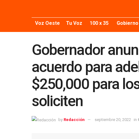
Voz Oeste
Tu Voz
100 x 35
Gobierno
Gobernador anunc
acuerdo para ade
$250,000 para lo
soliciten
by
Redacción
septiembre 20, 2022
in