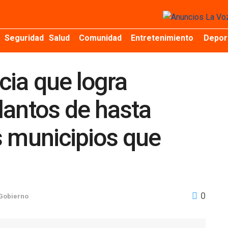
Seguridad
Salud
Comunidad
Entretenimiento
Depor
ia que logra
lantos de hasta
s municipios que
0
Gobierno