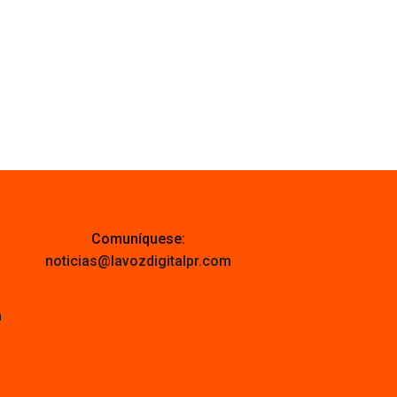
Comuníquese:
noticias@lavozdigitalpr.com
m