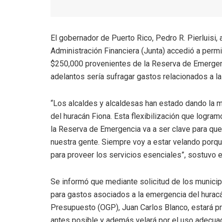
El gobernador de Puerto Rico, Pedro R. Pierluisi, 
Administración Financiera (Junta) accedió a permi
$250,000 provenientes de la Reserva de Emergenci
adelantos sería sufragar gastos relacionados a l
“Los alcaldes y alcaldesas han estado dando la m
del huracán Fiona. Esta flexibilización que logra
la Reserva de Emergencia va a ser clave para que
nuestra gente. Siempre voy a estar velando porq
para proveer los servicios esenciales”, sostuvo e
Se informó que mediante solicitud de los municip
para gastos asociados a la emergencia del huracán 
Presupuesto (OGP), Juan Carlos Blanco, estará pro
antes posible y además velará por el uso adecua