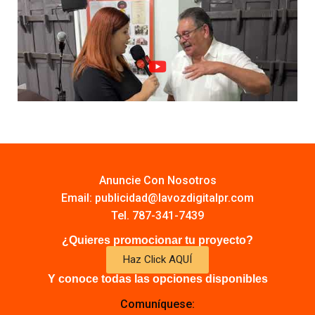
Anuncie Con Nosotros
Email:
publicidad@lavozdigitalpr.com
Tel. 787-341-7439
¿Quieres promocionar tu proyecto?
Haz Click AQUÍ
Y conoce todas las opciones disponibles
Comuníquese: