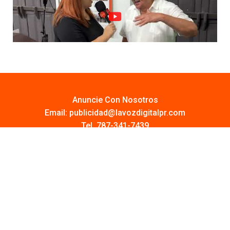
Anuncie Con Nosotros
Email:
publicidad@lavozdigitalpr.com
Tel. 787-341-7439
¿Quieres promocionar tu proyecto?
Haz Click AQUÍ
Y conoce todas las opciones disponibles
Comuníquese:
noticias@lavozdigitalpr.com
© 2025 – Todos los derechos reservados