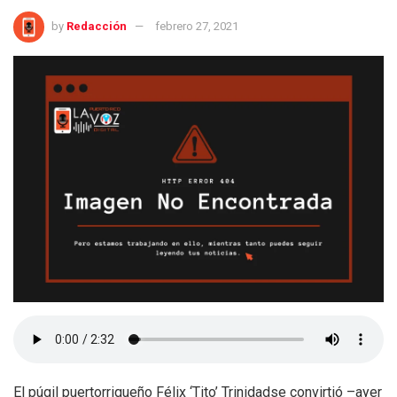
by
Redacción
febrero 27, 2021
El púgil puertorriqueño Félix ‘Tito’ Trinidadse convirtió –ayer