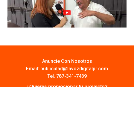
Anuncie Con Nosotros
Email:
publicidad@lavozdigitalpr.com
Tel. 787-341-7439
¿Quieres promocionar tu proyecto?
Haz Click AQUÍ
Y conoce todas las opciones disponibles
Comuníquese:
noticias@lavozdigitalpr.com
© 2025 – Todos los derechos reservados