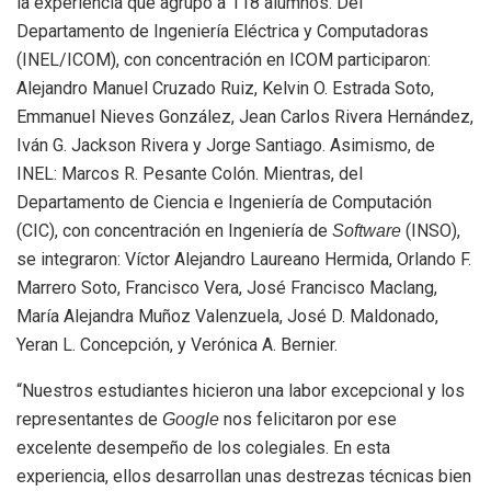
la experiencia que agrupó a 118 alumnos. Del
Departamento de Ingeniería Eléctrica y Computadoras
(INEL/ICOM), con concentración en ICOM participaron:
Alejandro Manuel Cruzado Ruiz, Kelvin O. Estrada Soto,
Emmanuel Nieves González, Jean Carlos Rivera Hernández,
Iván G. Jackson Rivera y Jorge Santiago. Asimismo, de
INEL: Marcos R. Pesante Colón. Mientras, del
Departamento de Ciencia e Ingeniería de Computación
(CIC), con concentración en Ingeniería de
(INSO),
Software
se integraron: Víctor Alejandro Laureano Hermida, Orlando F.
Marrero Soto, Francisco Vera, José Francisco Maclang,
María Alejandra Muñoz Valenzuela, José D. Maldonado,
Yeran L. Concepción, y Verónica A. Bernier.
“Nuestros estudiantes hicieron una labor excepcional y los
representantes de
nos felicitaron por ese
Google
excelente desempeño de los colegiales. En esta
experiencia, ellos desarrollan unas destrezas técnicas bien