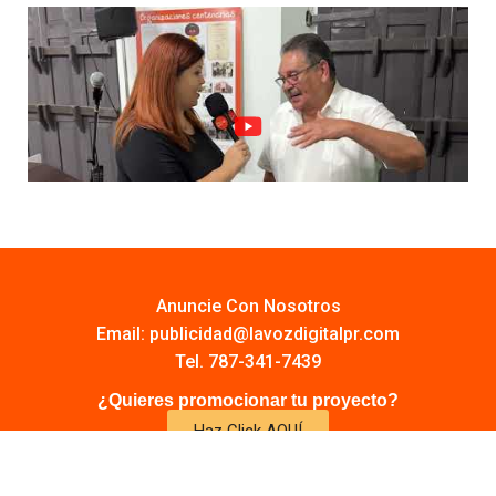
Anuncie Con Nosotros
Email:
publicidad@lavozdigitalpr.com
Tel. 787-341-7439
¿Quieres promocionar tu proyecto?
Haz Click AQUÍ
Y conoce todas las opciones disponibles