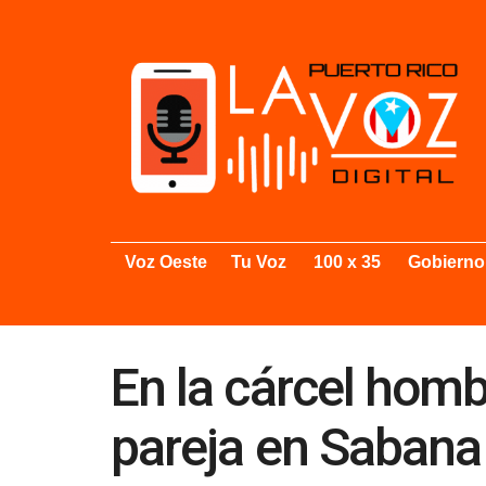
Voz Oeste
Tu Voz
100 x 35
Gobierno
En la cárcel homb
pareja en Sabana