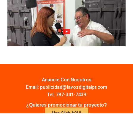
Anuncie Con Nosotros
Email:
publicidad@lavozdigitalpr.com
Tel. 787-341-7439
¿Quieres promocionar tu proyecto?
Haz Click AQUÍ
Y conoce todas las opciones disponibles
Comuníquese: